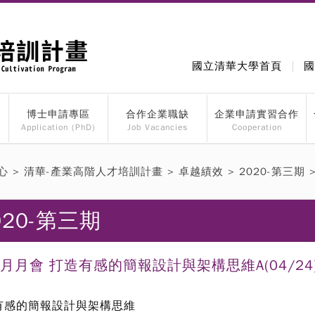
國立清華大學首頁
國
博士申請專區
合作企業職缺
企業申請實習合作
Application (PhD)
Job Vacancies
Cooperation
心
>
清華-產業高階人才培訓計畫
>
卓越績效
> 2020-第三期
020-第三期
4月月會 打造有感的簡報設計與架構思維A(04/24
有感的簡報設計與架構思維