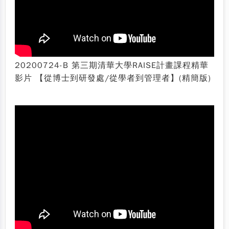
20200724-B 第三期清華大學RAISE計畫課程精華
影片 【從博士到研發處/從學者到管理者】(精簡版)